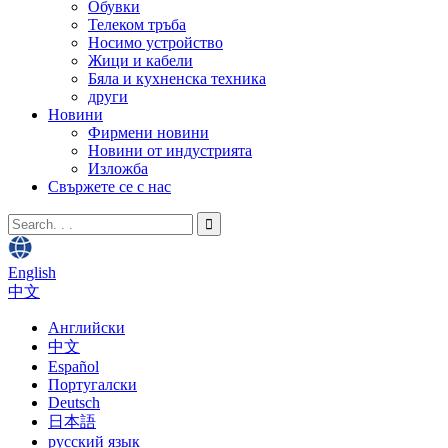
Обувки
Телеком тръба
Носимо устройство
Жици и кабели
Бяла и кухненска техника
други
Новини
Фирмени новини
Новини от индустрията
Изложба
Свържете се с нас
English
中文
Английски
中文
Español
Португалски
Deutsch
日本語
русский язык