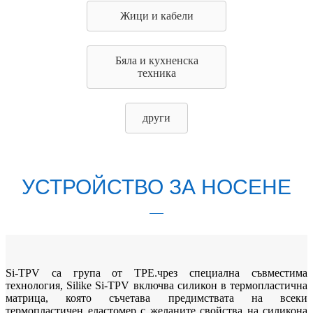
Жици и кабели
Бяла и кухненска
техника
други
УСТРОЙСТВО ЗА НОСЕНЕ
Si-TPV са група от TPE.чрез специална съвместима
технология, Silike Si-TPV включва силикон в термопластична
матрица, която съчетава предимствата на всеки
термопластичен еластомер с желаните свойства на силикона