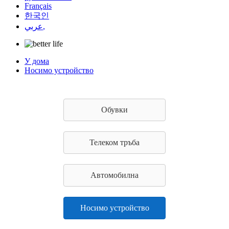
Français
한국인
عربي,
У дома
Носимо устройство
Обувки
Телеком тръба
Автомобилна
Носимо устройство