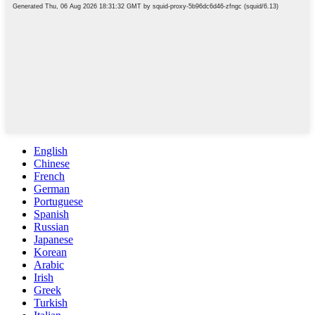
English
Chinese
French
German
Portuguese
Spanish
Russian
Japanese
Korean
Arabic
Irish
Greek
Turkish