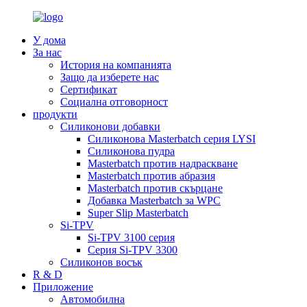
У дома
За нас
История на компанията
Защо да изберете нас
Сертификат
Социална отговорност
продукти
Силиконови добавки
Силиконова Masterbatch серия LYSI
Силиконова пудра
Masterbatch против надраскване
Masterbatch против абразия
Masterbatch против скърцане
Добавка Masterbatch за WPC
Super Slip Masterbatch
Si-TPV
Si-TPV 3100 серия
Серия Si-TPV 3300
Силиконов восък
R & D
Приложение
Автомобилна