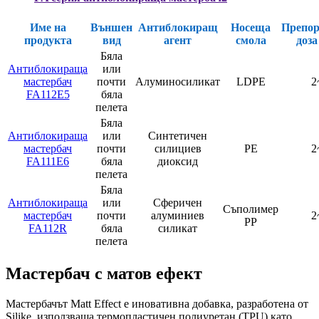
Име на
Външен
Антиблокиращ
Носеща
Препор
продукта
вид
агент
смола
доза
Бяла
Антиблокираща
или
мастербач
почти
Алуминосиликат
LDPE
2
FA112E5
бяла
пелета
Бяла
Антиблокираща
или
Синтетичен
мастербач
почти
силициев
PE
2
FA111E6
бяла
диоксид
пелета
Бяла
Антиблокираща
или
Сферичен
Съполимер
мастербач
почти
алуминиев
2
PP
FA112R
бяла
силикат
пелета
Мастербач с матов ефект
Мастербачът Matt Effect е иновативна добавка, разработена от
Silike, използваща термопластичен полиуретан (TPU) като