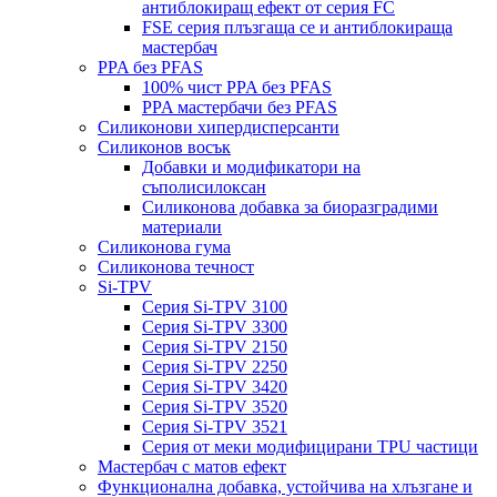
антиблокиращ ефект от серия FC
FSE серия плъзгаща се и антиблокираща
мастербач
PPA без PFAS
100% чист PPA без PFAS
PPA мастербачи без PFAS
Силиконови хипердисперсанти
Силиконов восък
Добавки и модификатори на
съполисилоксан
Силиконова добавка за биоразградими
материали
Силиконова гума
Силиконова течност
Si-TPV
Серия Si-TPV 3100
Серия Si-TPV 3300
Серия Si-TPV 2150
Серия Si-TPV 2250
Серия Si-TPV 3420
Серия Si-TPV 3520
Серия Si-TPV 3521
Серия от меки модифицирани TPU частици
Мастербач с матов ефект
Функционална добавка, устойчива на хлъзгане и