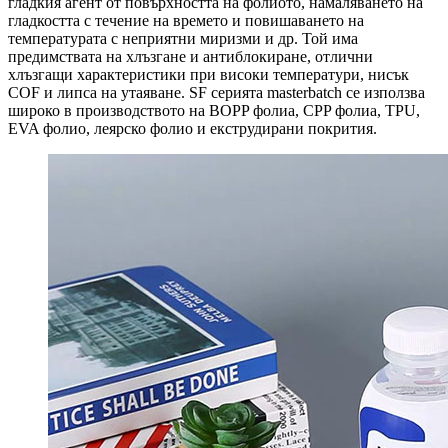
гладкия агент от повърхността на фолиото, намаляването на
гладкостта с течение на времето и повишаването на
температурата с неприятни миризми и др. Той има
предимствата на хлъзгане и антиблокиране, отлични
хлъзгащи характеристики при високи температури, нисък
COF и липса на утаяване. SF серията masterbatch се използва
широко в производството на BOPP фолиа, CPP фолиа, TPU,
EVA фолио, леярско фолио и екструдирани покрития.