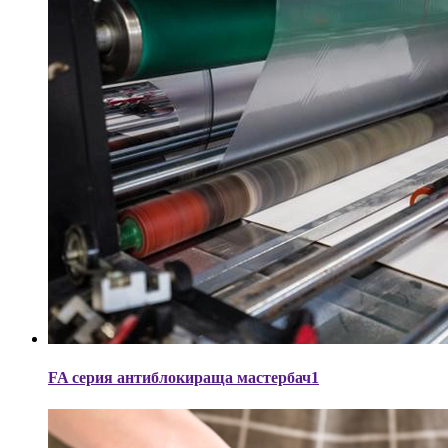
FA серия антиблокираща мастербач1