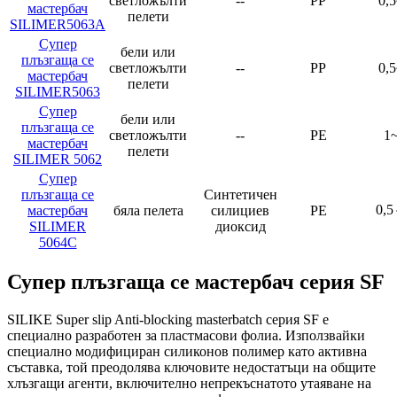
светложълти
--
PP
0,
мастербач
пелети
SILIMER5063A
Супер
бели или
плъзгаща се
светложълти
--
PP
0,
мастербач
пелети
SILIMER5063
Супер
бели или
плъзгаща се
светложълти
--
PE
1
мастербач
пелети
SILIMER 5062
Супер
плъзгаща се
Синтетичен
0,
мастербач
бяла пелета
силициев
PE
SILIMER
диоксид
5064C
Супер плъзгаща се мастербач серия SF
SILIKE Super slip Anti-blocking masterbatch серия SF е
специално разработен за пластмасови фолиа. Използвайки
специално модифициран силиконов полимер като активна
съставка, той преодолява ключовите недостатъци на общите
хлъзгащи агенти, включително непрекъснатото утаяване на