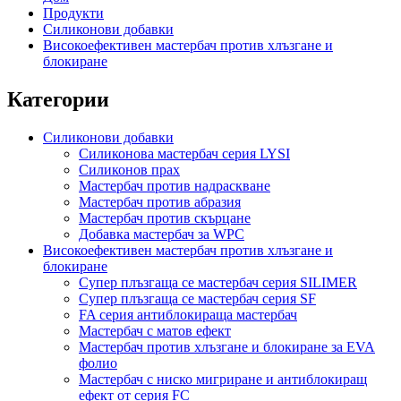
Продукти
Силиконови добавки
Високоефективен мастербач против хлъзгане и
блокиране
Категории
Силиконови добавки
Силиконова мастербач серия LYSI
Силиконов прах
Мастербач против надраскване
Мастербач против абразия
Мастербач против скърцане
Добавка мастербач за WPC
Високоефективен мастербач против хлъзгане и
блокиране
Супер плъзгаща се мастербач серия SILIMER
Супер плъзгаща се мастербач серия SF
FA серия антиблокираща мастербач
Мастербач с матов ефект
Мастербач против хлъзгане и блокиране за EVA
фолио
Мастербач с ниско мигриране и антиблокиращ
ефект от серия FC