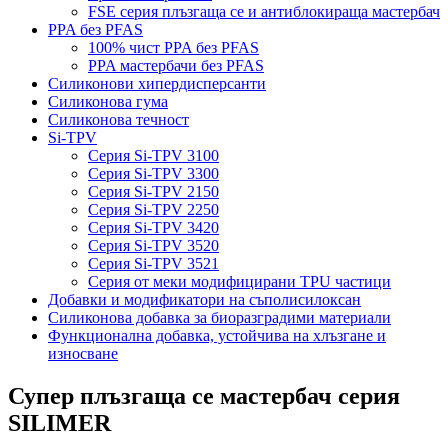
FSE серия плъзгаща се и антиблокираща мастербач
PPA без PFAS
100% чист PPA без PFAS
PPA мастербачи без PFAS
Силиконови хипердисперсанти
Силиконова гума
Силиконова течност
Si-TPV
Серия Si-TPV 3100
Серия Si-TPV 3300
Серия Si-TPV 2150
Серия Si-TPV 2250
Серия Si-TPV 3420
Серия Si-TPV 3520
Серия Si-TPV 3521
Серия от меки модифицирани TPU частици
Добавки и модификатори на съполисилоксан
Силиконова добавка за биоразградими материали
Функционална добавка, устойчива на хлъзгане и
износване
Супер плъзгаща се мастербач серия
SILIMER