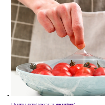
FA серия антиблокираща мастербач2