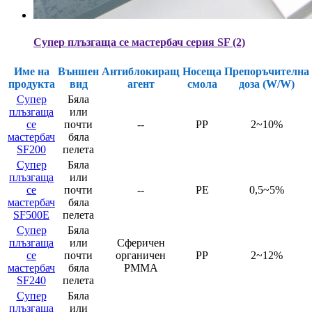
Супер плъзгаща се мастербач серия SF (2)
Име на
Външен
Антиблокиращ
Носеща
Препоръчителна
продукта
вид
агент
смола
доза (W/W)
Супер
Бяла
плъзгаща
или
се
почти
--
PP
2~10%
мастербач
бяла
SF200
пелета
Супер
Бяла
плъзгаща
или
се
почти
--
PE
0,5~5%
мастербач
бяла
SF500E
пелета
Супер
Бяла
плъзгаща
или
Сферичен
се
почти
органичен
PP
2~12%
мастербач
бяла
PMMA
SF240
пелета
Супер
Бяла
плъзгаща
или