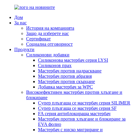
Дом
За нас
История на компанията
Защо да изберете нас
Сертификат
Социална отговорност
Продукти
Силиконови добавки
Силиконова мастербач серия LYSI
Силиконов прах
Мастербач против надраскване
Мастербач против абразия
Мастербач против скърцане
Добавка мастербач за WPC
Високоефективен мастербач против хлъзгане и
блокиране
Супер плъзгаща се мастербач серия SILIMER
Супер плъзгаща се мастербач серия SF
FA серия антиблокираща мастербач
Мастербач против хлъзгане и блокиране за
EVA фолио
Мастербач с ниско мигриране и