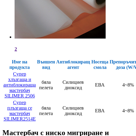
2
Име на
Външен
Антиблокиращ
Носеща
Препоръчи
продукта
вид
агент
смола
доза (W/
Супер
хлъзгаща и
бяла
Силициев
антиблокираща
ЕВА
4~8%
пелета
диоксид
мастербач
SILIMER 2506
Супер
плъзгаща се
бяла
Силициев
ЕВА
4~8%
мастербач
пелета
диоксид
SILIMER2514E
Мастербач с ниско мигриране и