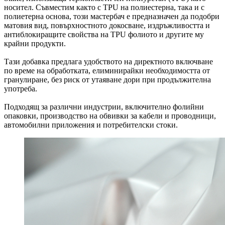
носител. Съвместим както с TPU на полиестерна, така и с
полиетерна основа, този мастербач е предназначен да подобри
матовия вид, повърхностното докосване, издръжливостта и
антиблокиращите свойства на TPU фолиото и другите му
крайни продукти.
Тази добавка предлага удобството на директното включване
по време на обработката, елиминирайки необходимостта от
гранулиране, без риск от утаяване дори при продължителна
употреба.
Подходящ за различни индустрии, включително фолийни
опаковки, производство на обвивки за кабели и проводници,
автомобилни приложения и потребителски стоки.