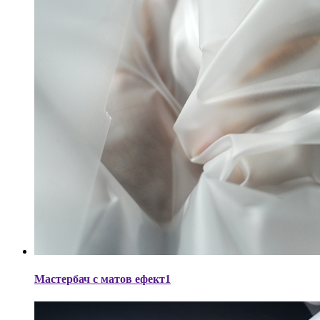
Мастербач с матов ефект1