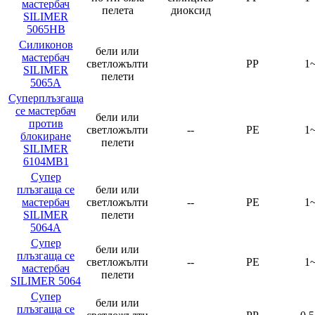
мастербач
пелета
диоксид
SILIMER
5065HB
Силиконов
бели или
мастербач
светложълти
PP
1
SILIMER
пелети
5065A
Суперплъзгаща
се мастербач
бели или
против
светложълти
--
PE
1
блокиране
пелети
SILIMER
6104MB1
Супер
плъзгаща се
бели или
мастербач
светложълти
--
PE
1
SILIMER
пелети
5064A
Супер
бели или
плъзгаща се
светложълти
--
PE
1
мастербач
пелети
SILIMER 5064
Супер
бели или
плъзгаща се