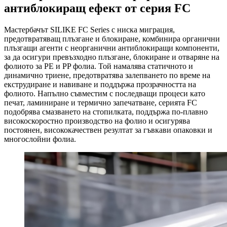
антиблокиращ ефект от серия FC
Мастербачът SILIKE FC Series с ниска миграция,
предотвратяващ плъзгане и блокиране, комбинира органични
плъзгащи агенти с неорганични антиблокиращи компоненти,
за да осигури превъзходно плъзгане, блокиране и отваряне на
фолиото за PE и PP фолиа. Той намалява статичното и
динамично триене, предотвратява залепването по време на
екструдиране и навиване и поддържа прозрачността на
фолиото. Напълно съвместим с последващи процеси като
печат, ламиниране и термично запечатване, серията FC
подобрява смазването на стопилката, поддържа по-плавно
високоскоростно производство на фолио и осигурява
постоянен, висококачествен резултат за гъвкави опаковки и
многослойни фолиа.