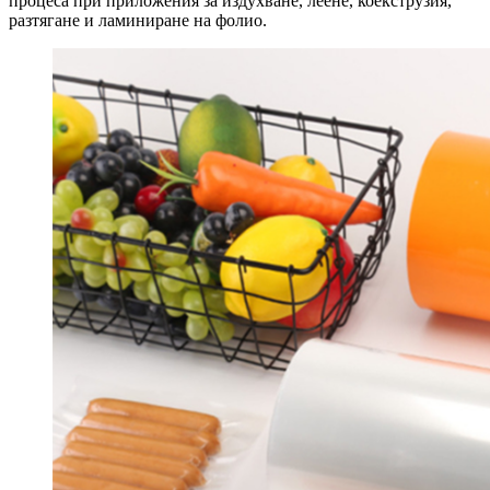
процеса при приложения за издухване, леене, коекструзия,
разтягане и ламиниране на фолио.