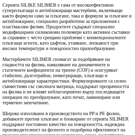
Серията SILIKE SILIMER е гама от високоефективни
суперплъзгащи и антиблокиращи мастербачи, включващи
както формули само за плъзгане, така и формули за плъзгане и
антиблокиране, специално разработени за приложения с
пластмасови филми. Продуктите съдържат специално
модифицирани силиконови полимери като активни съставки
за справяне с често срещани проблеми с конвенционалните
плъзгащи агенти, като цъфтеж, утаяване, лепкавост при
високи температури и повърхностно прахообразуване.
Мастербачите SILIMER спомагат за подобряване на
гладкостта на филма, намаляване на динамичните и
статичните коефициенти на триене (COF) и осигуряват
стабилни, дълготрайни, немигриращи, хлъзгащи и
антиблокиращи характеристики. Формулировките са силно
съвместими със смолната матрица, поддържат прозрачността
на филма и не влияят неблагоприятно върху последващите
операции по преобразуване, като печат, ламиниране или
термично запечатване.
Широко използвани в производството на PP и PE фолио,
добавките против хлъзгане и блокиране от серията SILIMER
поддържат постоянно качество на повърхността, надеждна
производителност на фолиото и подобрена ефективност на