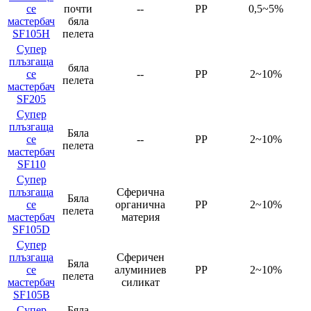
се
почти
--
PP
0,5~5%
мастербач
бяла
SF105H
пелета
Супер
плъзгаща
бяла
се
--
PP
2~10%
пелета
мастербач
SF205
Супер
плъзгаща
Бяла
се
--
PP
2~10%
пелета
мастербач
SF110
Супер
плъзгаща
Сферична
Бяла
се
органична
PP
2~10%
пелета
мастербач
материя
SF105D
Супер
плъзгаща
Сферичен
Бяла
се
алуминиев
PP
2~10%
пелета
мастербач
силикат
SF105B
Супер
Бяла