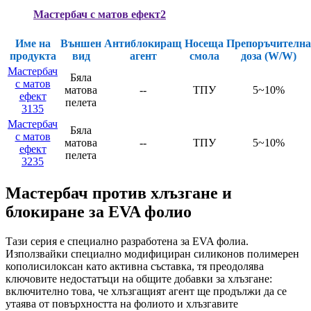
Мастербач с матов ефект2
Име на
Външен
Антиблокиращ
Носеща
Препоръчителна
продукта
вид
агент
смола
доза (W/W)
Мастербач
Бяла
с матов
матова
--
ТПУ
5~10%
ефект
пелета
3135
Мастербач
Бяла
с матов
матова
--
ТПУ
5~10%
ефект
пелета
3235
Мастербач против хлъзгане и
блокиране за EVA фолио
Тази серия е специално разработена за EVA фолиа.
Използвайки специално модифициран силиконов полимерен
кополисилоксан като активна съставка, тя преодолява
ключовите недостатъци на общите добавки за хлъзгане:
включително това, че хлъзгащият агент ще продължи да се
утаява от повърхността на фолиото и хлъзгавите