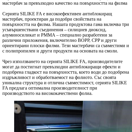
мастербач за превъзходно качество на повърхността на филма
Серията SILIKE FA е високоефективен антиблокиращ
мастербач, проектиран да подобри свойствата на
повърхността на филма. Нашата продуктова гама включва три
усъвършенствани съединения – силициев диоксид,
алуминосиликат и PMMA – специално разработени за
различни приложения, включително BOPP, CPP и други
ориентирани плоски филми. Тези мастербачи са съвместими и
с полипропилен и други продукти на основата на смоли.
Чрез използването на серията SILIKE FA, производителите
могат да постигнат превъзходни антиблокиращи ефекти и
подобрена гладкост на повърхността, което води до подобрена
издръжливост и обработваемост на фолиото. Със своята
уникална структура и отлична съвместимост, серията SILIKE
FA предлага оптимална производителност при
производството на висококачествени фолиа.