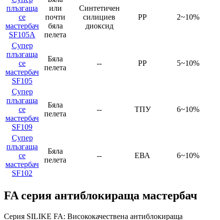
плъзгаща
или
Синтетичен
се
почти
силициев
PP
2~10%
мастербач
бяла
диоксид
SF105A
пелета
Супер
плъзгаща
Бяла
се
--
PP
5~10%
пелета
мастербач
SF105
Супер
плъзгаща
Бяла
се
--
ТПУ
6~10%
пелета
мастербач
SF109
Супер
плъзгаща
Бяла
се
--
ЕВА
6~10%
пелета
мастербач
SF102
FA серия антиблокираща мастербач
Серия SILIKE FA: Висококачествена антиблокираща