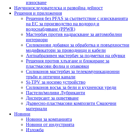
износване
Научноизследователска и развойна дейност
Решения и приложения
Решения без PFAS за съответствие с изискванията
на ЕС за производство на водород и
водоснабдяване (PPWR)
Мастербач против надраскване за автомобилни
интериори
Силиконови добавки за обработка и повърхностни
модификатори за проводници и кабели
Антиабразивен мастербач за подметки на обувки
Решения против хлъзгане и блокиране за
пластмасови фолиа и опаковки
Силиконов мастербач за телекомуникационни
тръби и оптични канали
Si-TPV за носимо устройство
Силиконов восък за бели и кухненски уреди
Пастели/моливи Лубриканти
Дисперсант за оцветяване
Дървесно-пластмасови композити Смазочни
материали
Новини
Новини за компанията
Новини от индустрията
Изложба