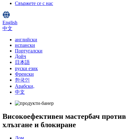
Свържете се с нас
English
中文
английски
испански
Португалски
Дойч
日本語
руски език
Френски
한국인
Арабски,
中文
Високоефективен мастербач против
хлъзгане и блокиране
Дом