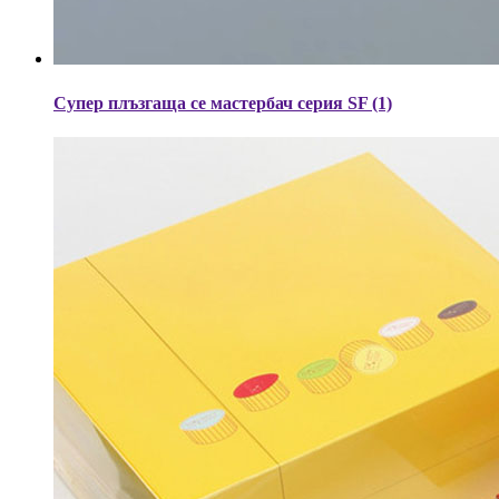
Супер плъзгаща се мастербач серия SF (1)