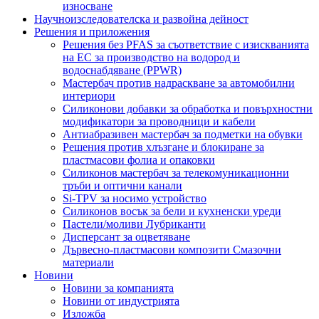
износване
Научноизследователска и развойна дейност
Решения и приложения
Решения без PFAS за съответствие с изискванията
на ЕС за производство на водород и
водоснабдяване (PPWR)
Мастербач против надраскване за автомобилни
интериори
Силиконови добавки за обработка и повърхностни
модификатори за проводници и кабели
Антиабразивен мастербач за подметки на обувки
Решения против хлъзгане и блокиране за
пластмасови фолиа и опаковки
Силиконов мастербач за телекомуникационни
тръби и оптични канали
Si-TPV за носимо устройство
Силиконов восък за бели и кухненски уреди
Пастели/моливи Лубриканти
Дисперсант за оцветяване
Дървесно-пластмасови композити Смазочни
материали
Новини
Новини за компанията
Новини от индустрията
Изложба