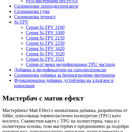
PPA мастербачи без PFAS
Силиконови хипердисперсанти
Силиконова гума
Силиконова течност
Si-TPV
Серия Si-TPV 3100
Серия Si-TPV 3300
Серия Si-TPV 2150
Серия Si-TPV 2250
Серия Si-TPV 3420
Серия Si-TPV 3520
Серия Si-TPV 3521
Серия от меки модифицирани TPU частици
Добавки и модификатори на съполисилоксан
Силиконова добавка за биоразградими материали
Функционална добавка, устойчива на хлъзгане и
износване
Мастербач с матов ефект
Мастербачът Matt Effect е иновативна добавка, разработена от
Silike, използваща термопластичен полиуретан (TPU) като
носител. Съвместим както с TPU на полиестерна, така и с
полиетерна основа, този мастербач е предназначен да подобри
матовия вид, повърхностното докосване, издръжливостта и