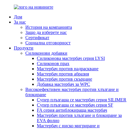
Дом
За нас
История на компанията
Защо да изберете нас
Сертификат
Социална отговорност
Продукти
Силиконови добавки
Силиконова мастербач серия LYSI
Силиконов прах
Мастербач против надраскване
Мастербач против абразия
Мастербач против скърцане
Добавка мастербач за WPC
Високоефективен мастербач против хлъзгане и
блокиране
Супер плъзгаща се мастербач серия SILIMER
Супер плъзгаща се мастербач серия SF
FA серия антиблокираща мастербач
Мастербач против хлъзгане и блокиране за
EVA фолио
Мастербач с ниско мигриране и