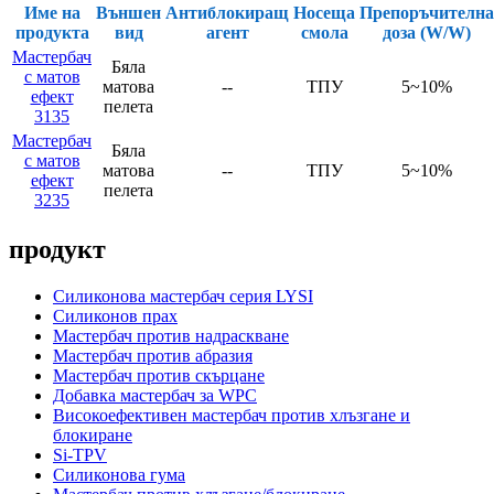
Име на
Външен
Антиблокиращ
Носеща
Препоръчителна
продукта
вид
агент
смола
доза (W/W)
Мастербач
Бяла
с матов
матова
--
ТПУ
5~10%
ефект
пелета
3135
Мастербач
Бяла
с матов
матова
--
ТПУ
5~10%
ефект
пелета
3235
продукт
Силиконова мастербач серия LYSI
Силиконов прах
Мастербач против надраскване
Мастербач против абразия
Мастербач против скърцане
Добавка мастербач за WPC
Високоефективен мастербач против хлъзгане и
блокиране
Si-TPV
Силиконова гума