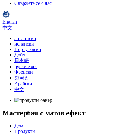
Свържете се с нас
English
中文
английски
испански
Португалски
Дойч
日本語
руски език
Френски
한국인
Арабски,
中文
Мастербач с матов ефект
Дом
Продукти