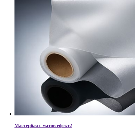
Мастербач с матов ефект2