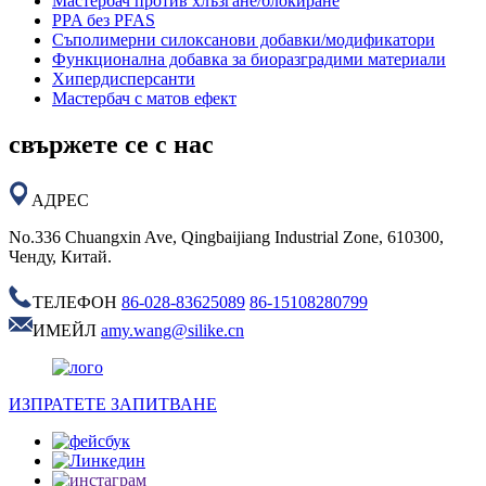
Мастербач против хлъзгане/блокиране
PPA без PFAS
Съполимерни силоксанови добавки/модификатори
Функционална добавка за биоразградими материали
Хипердисперсанти
Мастербач с матов ефект
свържете се с нас
АДРЕС
No.336 Chuangxin Ave, Qingbaijiang Industrial Zone, 610300,
Ченду, Китай.
ТЕЛЕФОН
86-028-83625089
86-15108280799
ИМЕЙЛ
amy.wang@silike.cn
ИЗПРАТЕТЕ ЗАПИТВАНЕ