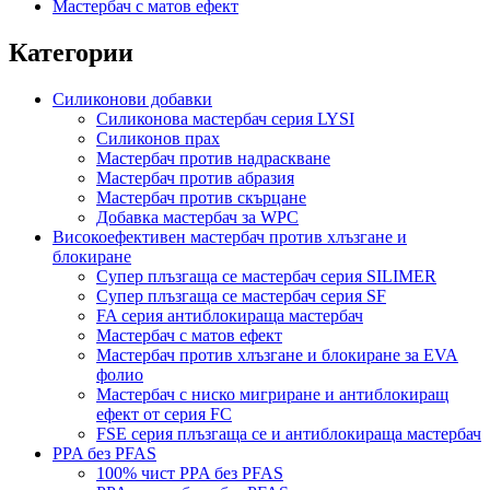
Мастербач с матов ефект
Категории
Силиконови добавки
Силиконова мастербач серия LYSI
Силиконов прах
Мастербач против надраскване
Мастербач против абразия
Мастербач против скърцане
Добавка мастербач за WPC
Високоефективен мастербач против хлъзгане и
блокиране
Супер плъзгаща се мастербач серия SILIMER
Супер плъзгаща се мастербач серия SF
FA серия антиблокираща мастербач
Мастербач с матов ефект
Мастербач против хлъзгане и блокиране за EVA
фолио
Мастербач с ниско мигриране и антиблокиращ
ефект от серия FC
FSE серия плъзгаща се и антиблокираща мастербач
PPA без PFAS
100% чист PPA без PFAS