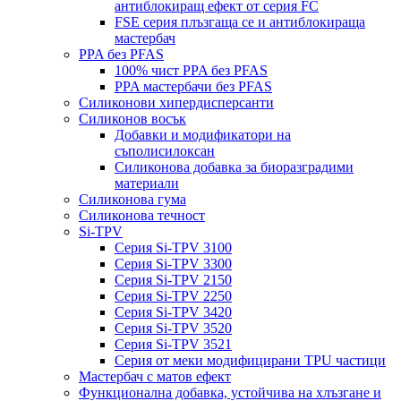
антиблокиращ ефект от серия FC
FSE серия плъзгаща се и антиблокираща
мастербач
PPA без PFAS
100% чист PPA без PFAS
PPA мастербачи без PFAS
Силиконови хипердисперсанти
Силиконов восък
Добавки и модификатори на
съполисилоксан
Силиконова добавка за биоразградими
материали
Силиконова гума
Силиконова течност
Si-TPV
Серия Si-TPV 3100
Серия Si-TPV 3300
Серия Si-TPV 2150
Серия Si-TPV 2250
Серия Si-TPV 3420
Серия Si-TPV 3520
Серия Si-TPV 3521
Серия от меки модифицирани TPU частици
Мастербач с матов ефект
Функционална добавка, устойчива на хлъзгане и