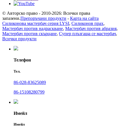
© Авторско право - 2010-2026: Всички права
запазени.
Препоръчани продукти
-
Карта на сайта
Силиконова мастербач серия LYSI
,
Силиконов прах
,
Мастербач против надраскване
,
Мастербач против абразия
,
Мастербач против скърцане
,
Супер плъзгаща се мастербач
,
Всички продукти
Телефон
Тел.
86-028-83625089
86-15108280799
Имейл
Имейл