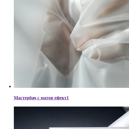
Мастербач с матов ефект1